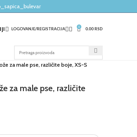
_sapica_bulevar
0
JI
LOGOVANJE/REGISTRACIJA
0.00
RSD
ože za male pse, različite boje, XS-S
e za male pse, različite