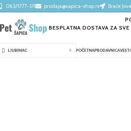
063/1777-511
prodaja@sapica-shop.rs
Braće Jova
P
BESPLATNA DOSTAVA ZA SVE 
POČETNA
PRODAVNICA
VESTI
LJUBIMAC