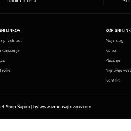
banka Intesa
Srb
SNI LINKOVI
KORISNI LIN
ka privatnosti
Moj nalog
 korišćenja
Korpa
ava
Plaćanje
t robe
Najnovije vest
Kontakt
et Shop Šapica | by
www.izradasajtovans.com