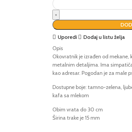
DOD
Uporedi
Dodaj u listu želja
Opis
Okovratnik je izrađen od mekane, 
metalnim detaljima. Ima simpatičan 
kao adresar. Pogodan je za male p
Dostupne boje: tamno-zelena, ljubč
kafa sa mlekom
Obim vrata do 30 cm
Širina trake je 15 mm