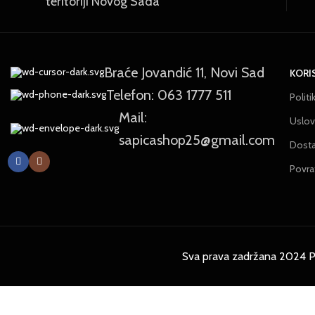
teritoriji Novog Sada
Braće Jovandić 11, Novi Sad
KORI
Telefon: 063 1777 511
Politi
Mail:
Uslovi
sapicashop25@gmail.com
Dost
Povra
Sva prava zadržana 2024 P