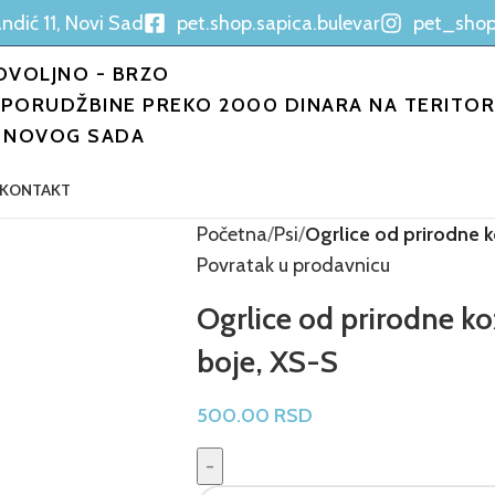
ndić 11, Novi Sad
pet.shop.sapica.bulevar
pet_shop
OVOLJNO - BRZO
PORUDŽBINE PREKO 2000 DINARA NA TERITORI
NOVOG SADA
KONTAKT
Početna
Psi
Ogrlice od prirodne k
Povratak u prodavnicu
Ogrlice od prirodne kož
boje, XS-S
500.00
RSD