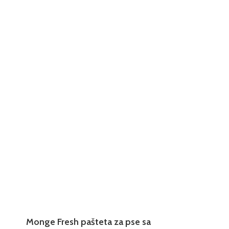
Monge Fresh pašteta za pse sa
Monge Fres