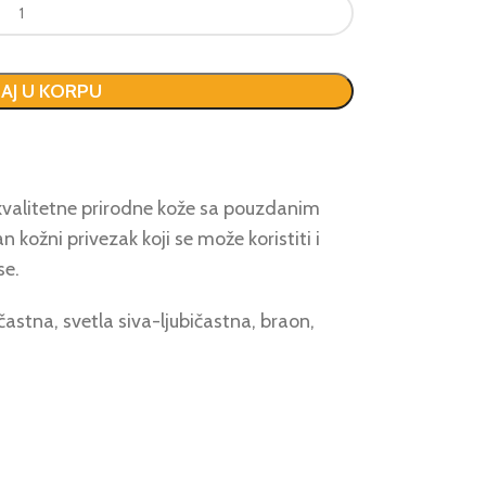
AJ U KORPU
kvalitetne prirodne kože sa pouzdanim
kožni privezak koji se može koristiti i
se.
astna, svetla siva-ljubičastna, braon,