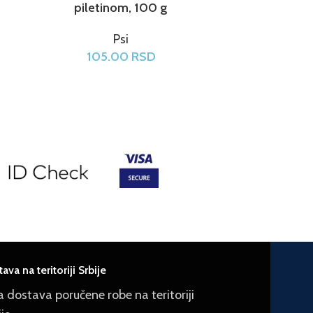
piletinom, 100 g
tun
Psi
105.00
RSD
1
ava na teritoriji Srbije
a dostava poručene robe na teritoriji