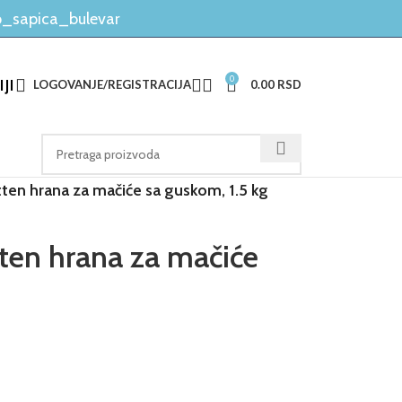
_sapica_bulevar
0
JI
LOGOVANJE/REGISTRACIJA
0.00
RSD
ten hrana za mačiće sa guskom, 1.5 kg
ten hrana za mačiće