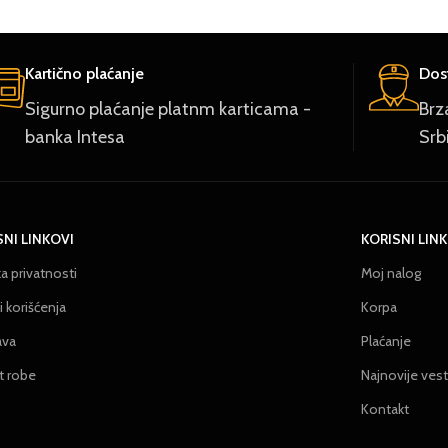
Kartično plaćanje
Dost
Sigurno plaćanje platnm karticama -
Brz
banka Intesa
Srb
SNI LINKOVI
KORISNI LIN
ka privatnosti
Moj nalog
 korišćenja
Korpa
ava
Plaćanje
t robe
Najnovije vest
Kontakt