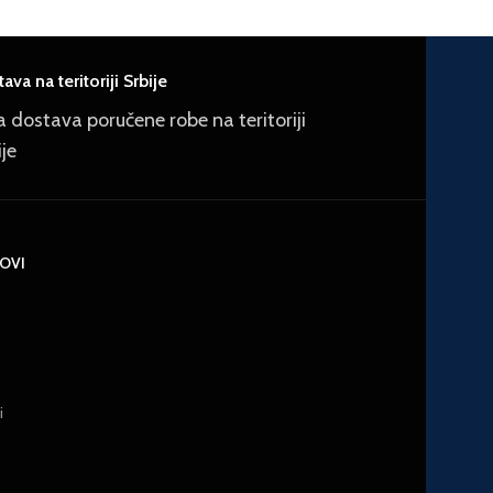
ava na teritoriji Srbije
a dostava poručene robe na teritoriji
ije
KOVI
i