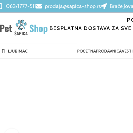
063/1777-511
prodaja@sapica-shop.rs
Braće Jova
P
BESPLATNA DOSTAVA ZA SVE 
POČETNA
PRODAVNICA
VESTI
LJUBIMAC