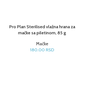
Pro Plan Sterilised vlažna hrana za
PRO PLAN
mačke sa piletinom, 85 g
Govedinom, v
Mačke
180.00
RSD
1