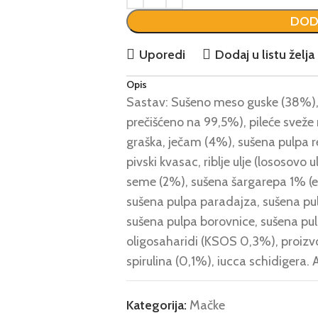
DOD
Uporedi
Dodaj u listu želja
Opis
Sastav: Sušeno meso guske (38%), ž
prečišćeno na 99,5%), pileće sveže
graška, ječam (4%), sušena pulpa rep
pivski kvasac, riblje ulje (lososovo 
seme (2%), sušena šargarepa 1% (e
sušena pulpa paradajza, sušena pu
sušena pulpa borovnice, sušena pul
oligosaharidi (KSOS 0,3%), proizv
spirulina (0,1%), iucca schidigera. 
sirova vlakna 6,5%, sirova masnoć
Kategorija:
Mačke