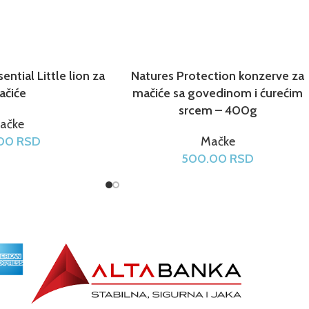
sential Little lion za
Natures Protection konzerve za
ačiće
mačiće sa govedinom i ćurećim
srcem – 400g
ačke
.00
RSD
Mačke
500.00
RSD