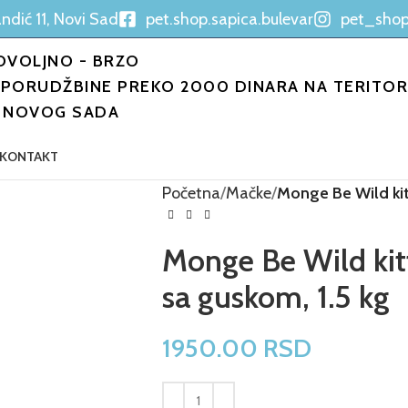
ndić 11, Novi Sad
pet.shop.sapica.bulevar
pet_shop
OVOLJNO - BRZO
PORUDŽBINE PREKO 2000 DINARA NA TERITORI
NOVOG SADA
KONTAKT
Početna
Mačke
Monge Be Wild kit
Monge Be Wild kit
sa guskom, 1.5 kg
1950.00
RSD