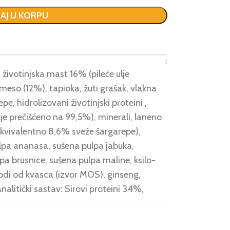
AJ U KORPU
ivotinjska mast 16% (pileće ulje
 meso (12%), tapioka, žuti grašak, vlakna
e, hidrolizovani životinjski proteini ,
ulje prečišćeno na 99,5%), minerali, laneno
kvivalentno 8,6% sveže šargarepe),
lpa ananasa, sušena pulpa jabuka,
pa brusnice, sušena pulpa maline, ksilo-
odi od kvasca (izvor MOS), ginseng,
Analitički sastav: Sirovi proteini 34%,
a 17%,