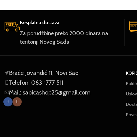
Besplatna dostava
Za porudžbine preko 2000 dinara na
teritoriji Novog Sada
Braće Jovandić 11, Novi Sad
KORI
Telefon: 063 1777 511
Politi
Mail: sapicashop25@gmail.com
Uslovi
Dost
Povra