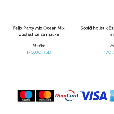
Felix Party Mix Ocean Mix
Sosići holistik Es
poslastice za mačke
m
Mačke
M
170.00
RSD
170