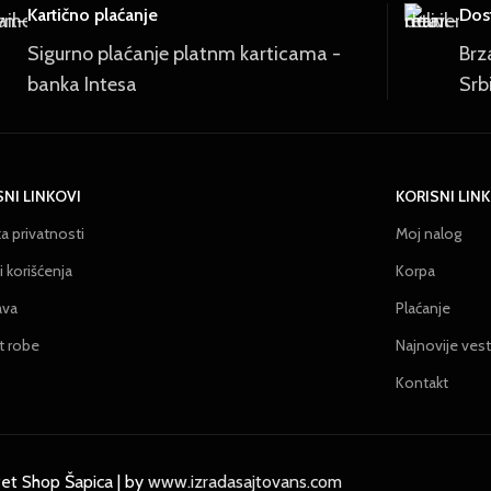
Kartično plaćanje
Dost
Sigurno plaćanje platnm karticama -
Brz
banka Intesa
Srb
SNI LINKOVI
KORISNI LIN
ka privatnosti
Moj nalog
 korišćenja
Korpa
ava
Plaćanje
t robe
Najnovije vest
Kontakt
et Shop Šapica | by
www.izradasajtovans.com