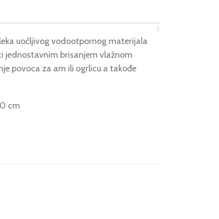
daleka uočljivog vodootpornog materijala
sti jednostavnim brisanjem vlažnom
e povoca za am ili ogrlicu a takođe
40 cm