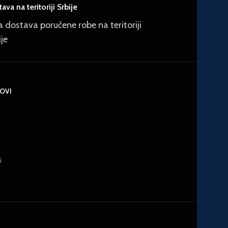
ava na teritoriji Srbije
a dostava poručene robe na teritoriji
ije
KOVI
i