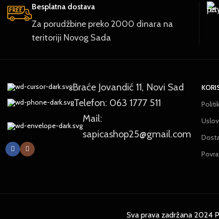
Besplatna dostava
Za porudžbine preko 2000 dinara na
teritoriji Novog Sada
Braće Jovandić 11, Novi Sad
KORI
Telefon: 063 1777 511
Politi
Mail:
Uslovi
sapicashop25@gmail.com
Dost
Povra
Sva prava zadržana 2024 P