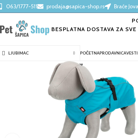
063/1777-511
prodaja@sapica-shop.rs
Braće Jova
P
BESPLATNA DOSTAVA ZA SVE 
POČETNA
PRODAVNICA
VESTI
LJUBIMAC