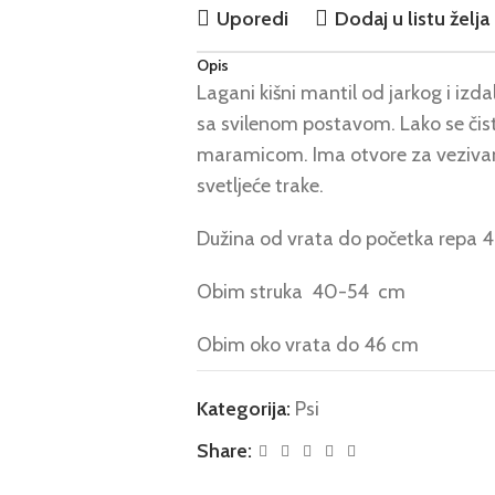
Uporedi
Dodaj u listu želja
Opis
Lagani kišni mantil od jarkog i iz
sa svilenom postavom. Lako se či
maramicom. Ima otvore za vezivanj
svetljeće trake.
Dužina od vrata do početka repa 
Obim struka 40-54 cm
Obim oko vrata do 46 cm
Kategorija:
Psi
Share: