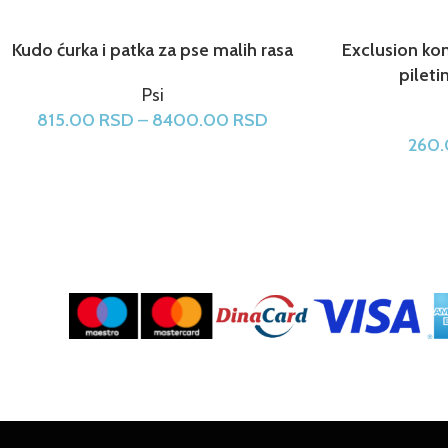
Kudo ćurka i patka za pse malih rasa
Exclusion ko
pileti
Psi
815.00
RSD
–
8400.00
RSD
260