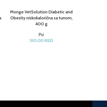
Monge VetSolution Diabetic and
Monge VetSo
a
Obesity niskokalorična sa tunom,
p
400 g
Psi
1
310.00
RSD