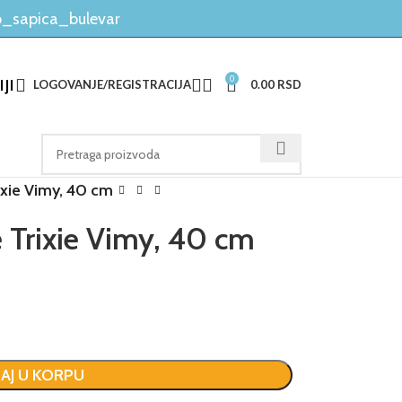
_sapica_bulevar
0
JI
LOGOVANJE/REGISTRACIJA
0.00
RSD
ixie Vimy, 40 cm
 Trixie Vimy, 40 cm
AJ U KORPU