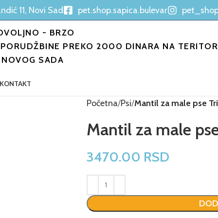
ndić 11, Novi Sad
pet.shop.sapica.bulevar
pet_shop
OVOLJNO - BRZO
PORUDŽBINE PREKO 2000 DINARA NA TERITORI
NOVOG SADA
KONTAKT
Početna
Psi
Mantil za male pse Tr
Mantil za male pse
3470.00
RSD
DOD