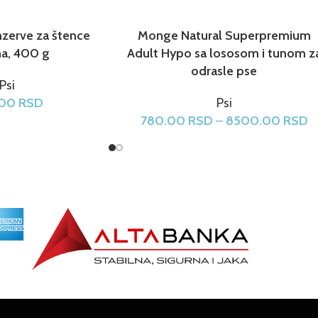
nzerve za štence
Monge Natural Superpremium
na, 400 g
Adult Hypo sa lososom i tunom z
odrasle pse
Psi
.00
RSD
Psi
780.00
RSD
–
8500.00
RSD