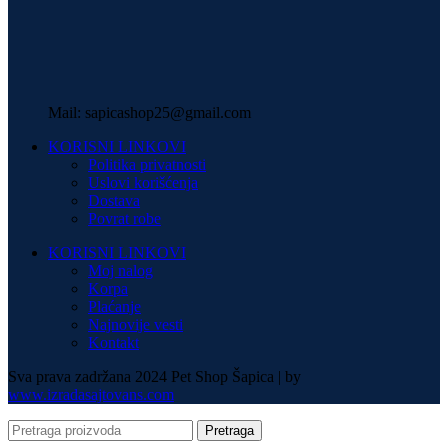
Mail: sapicashop25@gmail.com
KORISNI LINKOVI
Politika privatnosti
Uslovi korišćenja
Dostava
Povrat robe
KORISNI LINKOVI
Moj nalog
Korpa
Plaćanje
Najnovije vesti
Kontakt
Sva prava zadržana 2024 Pet Shop Šapica | by
www.izradasajtovans.com
Pretraga