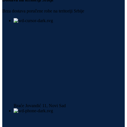
Brza dostava poručene robe na teritoriji Srbije
Braće Jovandić 11, Novi Sad