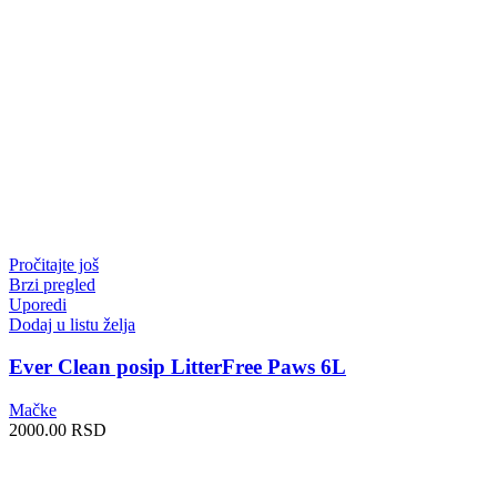
Pročitajte još
Brzi pregled
Uporedi
Dodaj u listu želja
Ever Clean posip LitterFree Paws 6L
Mačke
2000.00
RSD