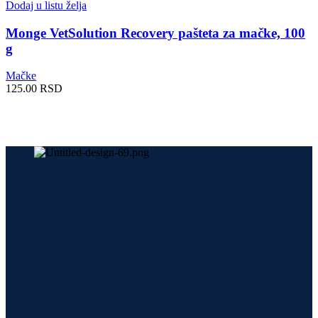
Dodaj u listu želja
Monge VetSolution Recovery pašteta za mačke, 100
g
Mačke
125.00
RSD