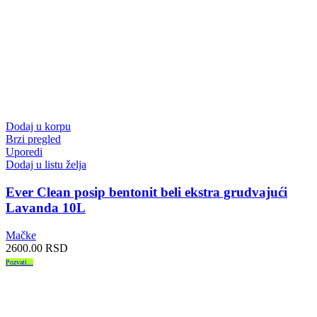
Dodaj u korpu
Brzi pregled
Uporedi
Dodaj u listu želja
Ever Clean posip bentonit beli ekstra grudvajući
Lavanda 10L
Mačke
2600.00
RSD
Pozvati...