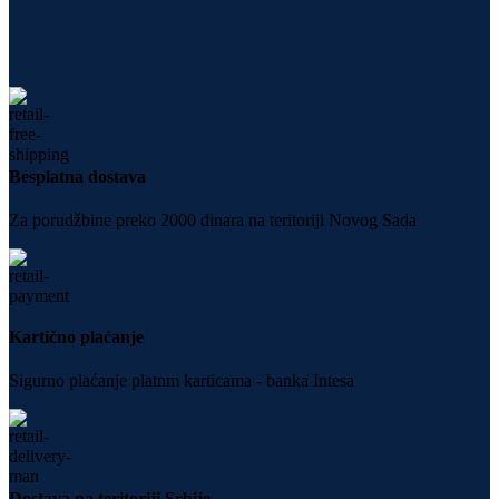
Besplatna dostava
Za porudžbine preko 2000 dinara na teritoriji Novog Sada
Kartično plaćanje
Sigurno plaćanje platnm karticama - banka Intesa
Dostava na teritoriji Srbije