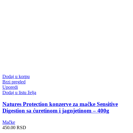
Dodaj u korpu
Brzi pregled
Uporedi
Dodaj u listu želja
Natures Protection konzerve za mačke Sensitive
Digestion sa ćuretinom i jagnjetinom – 400g
Mačke
450.00
RSD