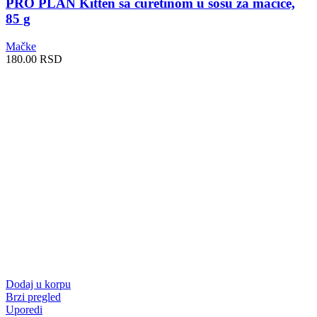
PRO PLAN Kitten sa ćuretinom u sosu za mačiće,
85 g
Mačke
180.00
RSD
Dodaj u korpu
Brzi pregled
Uporedi