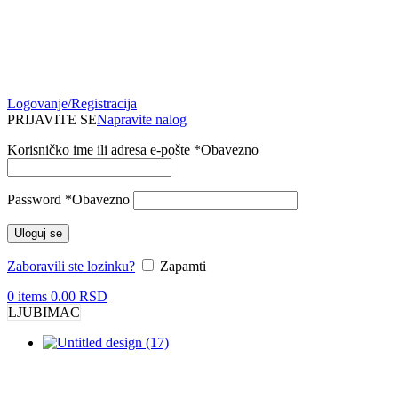
Logovanje/Registracija
PRIJAVITE SE
Napravite nalog
Korisničko ime ili adresa e-pošte
*
Obavezno
Password
*
Obavezno
Uloguj se
Zaboravili ste lozinku?
Zapamti
0
items
0.00
RSD
LJUBIMAC