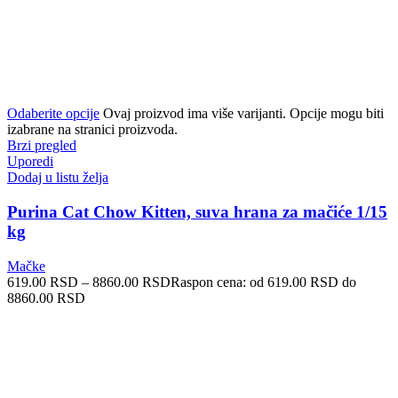
Odaberite opcije
Ovaj proizvod ima više varijanti. Opcije mogu biti
izabrane na stranici proizvoda.
Brzi pregled
Uporedi
Dodaj u listu želja
Purina Cat Chow Kitten, suva hrana za mačiće 1/15
kg
Mačke
619.00
RSD
–
8860.00
RSD
Raspon cena: od 619.00 RSD do
8860.00 RSD