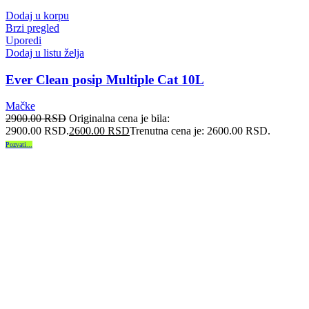
Dodaj u korpu
Brzi pregled
Uporedi
Dodaj u listu želja
Ever Clean posip Multiple Cat 10L
Mačke
2900.00
RSD
Originalna cena je bila:
2900.00 RSD.
2600.00
RSD
Trenutna cena je: 2600.00 RSD.
Pozvati...