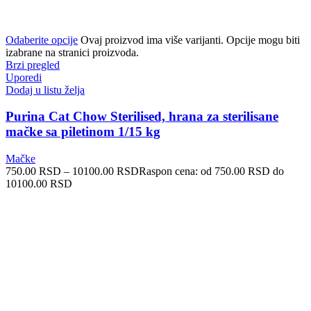
Odaberite opcije
Ovaj proizvod ima više varijanti. Opcije mogu biti
izabrane na stranici proizvoda.
Brzi pregled
Uporedi
Dodaj u listu želja
Purina Cat Chow Sterilised, hrana za sterilisane
mačke sa piletinom 1/15 kg
Mačke
750.00
RSD
–
10100.00
RSD
Raspon cena: od 750.00 RSD do
10100.00 RSD