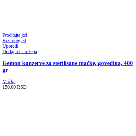
Pročitajte još
Brzi pregled
Uporedi
Dodaj u listu želja
Gemon konzerve za sterilisane mačke, govedina, 400
gr
Mačke
150.00
RSD