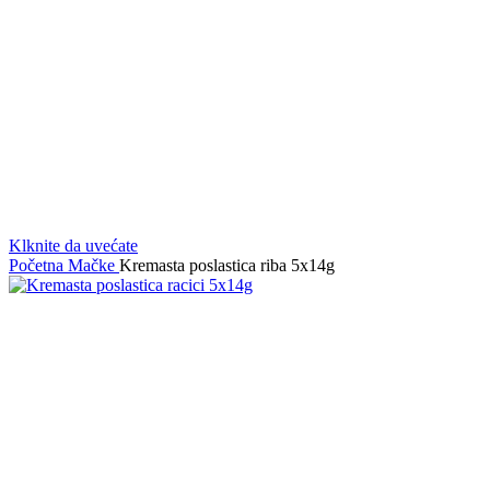
Klknite da uvećate
Početna
Mačke
Kremasta poslastica riba 5x14g