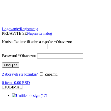
Logovanje/Registracija
PRIJAVITE SE
Napravite nalog
Korisničko ime ili adresa e-pošte
*
Obavezno
Password
*
Obavezno
Uloguj se
Zaboravili ste lozinku?
Zapamti
0
items
0.00
RSD
LJUBIMAC