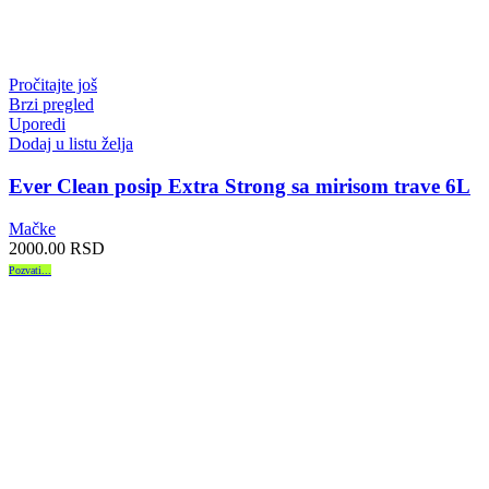
Pročitajte još
Brzi pregled
Uporedi
Dodaj u listu želja
Ever Clean posip Extra Strong sa mirisom trave 6L
Mačke
2000.00
RSD
Pozvati...