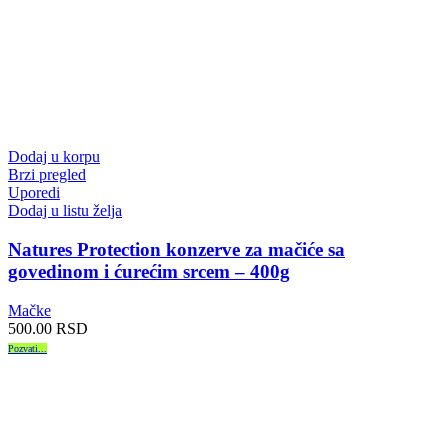
Dodaj u korpu
Brzi pregled
Uporedi
Dodaj u listu želja
Natures Protection konzerve za mačiće sa
govedinom i ćurećim srcem – 400g
Mačke
500.00
RSD
Pozvati...