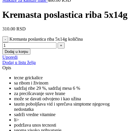
Makaze za kandže male
480.00
RSD
Kremasta poslastica riba 5x14g
310.00
RSD
Kremasta poslastica riba 5x14g količina
Dodaj u korpu
Uporedi
Dodaj u listu želja
Opis
tecne grickalice
sa ribom i živinom
sadržaj ribe 29 %, sadržaj mesa 6 %
za precišcavanje suve hrane
može se davati odvojeno i kao užina
taurin poboljšava vid i sprečava simptome njegovog
nedostatka
sadrži vredne vitamine
li>
podržava unos tecnosti
veoma visoko prihvatanje