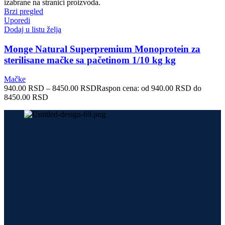
izabrane na stranici proizvoda.
Brzi pregled
Uporedi
Dodaj u listu želja
Monge Natural Superpremium Monoprotein za
sterilisane mačke sa pačetinom 1/10 kg kg
Mačke
940.00
RSD
–
8450.00
RSD
Raspon cena: od 940.00 RSD do
8450.00 RSD