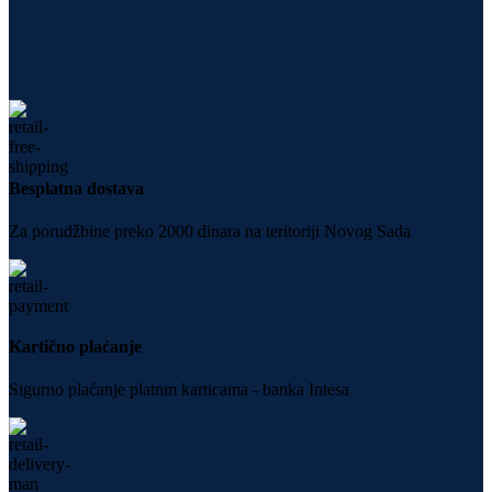
Besplatna dostava
Za porudžbine preko 2000 dinara na teritoriji Novog Sada
Kartično plaćanje
Sigurno plaćanje platnm karticama - banka Intesa