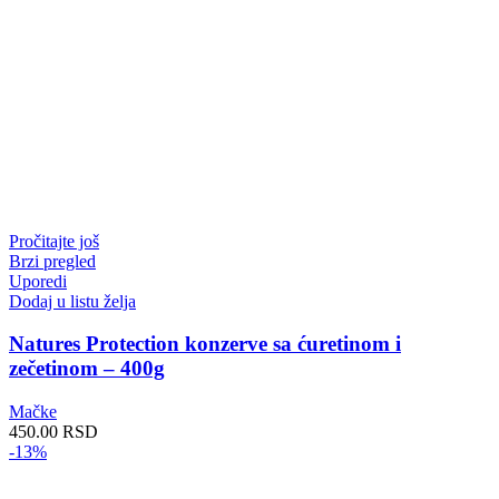
Pročitajte još
Brzi pregled
Uporedi
Dodaj u listu želja
Natures Protection konzerve sa ćuretinom i
zečetinom – 400g
Mačke
450.00
RSD
-13%