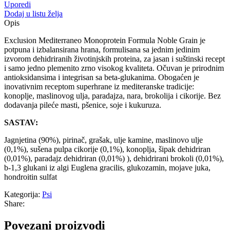
za
Uporedi
pse
Dodaj u listu želja
jagnjetina,
Opis
400
g
Exclusion Mediterraneo Monoprotein Formula Noble Grain je
količina
potpuna i izbalansirana hrana, formulisana sa jednim jedinim
izvorom dehidriranih životinjskih proteina, za jasan i suštinski recept
i samo jedno plemenito zrno visokog kvaliteta. Očuvan je prirodnim
antioksidansima i integrisan sa beta-glukanima. Obogaćen je
inovativnim receptom superhrane iz mediteranske tradicije:
konoplje, maslinovog ulja, paradajza, nara, brokolija i cikorije. Bez
dodavanja pileće masti, pšenice, soje i kukuruza.
SASTAV:
Jagnjetina (90%), pirinač, grašak, ulje kamine, maslinovo ulje
(0,1%), sušena pulpa cikorije (0,1%), konoplja, šipak dehidriran
(0,01%), paradajz dehidriran (0,01%) ), dehidrirani brokoli (0,01%),
b-1,3 glukani iz algi Euglena gracilis, glukozamin, mojave juka,
hondroitin sulfat
Kategorija:
Psi
Share:
Povezani proizvodi