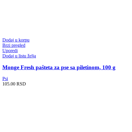
Dodaj u korpu
Brzi pregled
Uporedi
Dodaj u listu želja
Monge Fresh pašteta za pse sa piletinom, 100 g
Psi
105.00
RSD