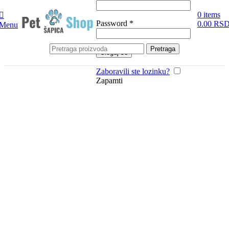
0
items
Obavezno
Password
*
0.00
RS
Menu
Pretraga
Uloguj se
Zaboravili ste lozinku?
Zapamti