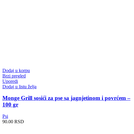
Dodaj u korpu
Brzi pregled
Uporedi
Dodaj u listu želja
Monge Grill sosići za pse sa jagnjetinom i povrćem –
100 gr
Psi
90.00
RSD