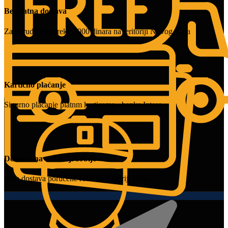
Besplatna dostava
Za porudžbine preko 2000 dinara na teritoriji Novog Sada
Kartično plaćanje
Sigurno plaćanje platnm karticama - banka Intesa
Dostava na teritoriji Srbije
Brza dostava poručene robe na teritoriji Srbije