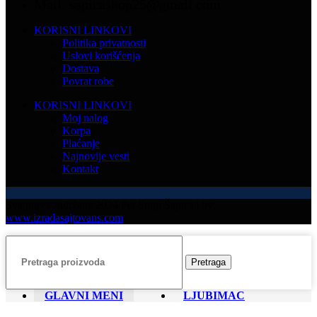
Mail: sapicashop25@gmail.com
KORISNI LINKOVI
Politika privatnosti
Uslovi korišćenja
Dostava
Povrat robe
KORISNI LINKOVI
Moj nalog
Korpa
Plaćanje
Najnovije vesti
Kontakt
Sva prava zadržana 2024 Pet Shop Šapica | by
www.izradasajtovans.com
Pretraga
GLAVNI MENI
LJUBIMAC