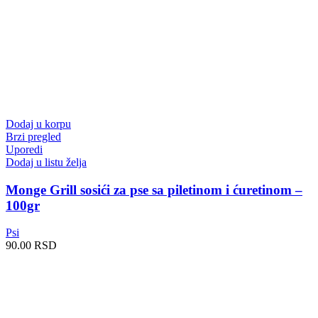
Dodaj u korpu
Brzi pregled
Uporedi
Dodaj u listu želja
Monge Grill sosići za pse sa piletinom i ćuretinom –
100gr
Psi
90.00
RSD