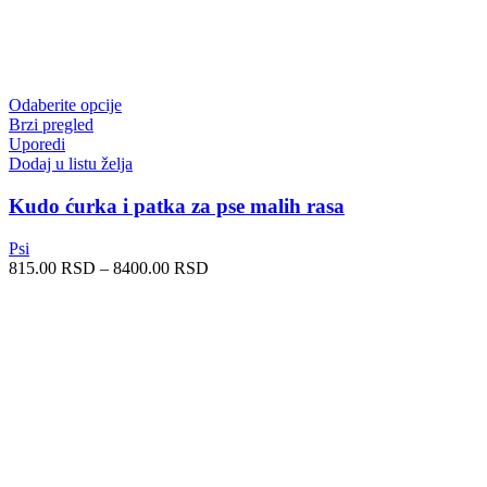
Ovaj
Odaberite opcije
proizvod
Brzi pregled
ima
Uporedi
više
Dodaj u listu želja
varijanti.
Opcije
Kudo ćurka i patka za pse malih rasa
mogu
biti
Psi
izabrane
Raspon
815.00
RSD
–
8400.00
RSD
na
cena:
stranici
od
proizvoda.
815.00 RSD
do
8400.00 RSD