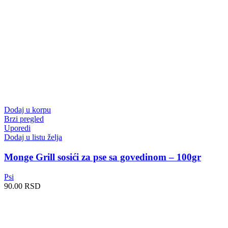
Dodaj u korpu
Brzi pregled
Uporedi
Dodaj u listu želja
Monge Grill sosići za pse sa govedinom – 100gr
Psi
90.00
RSD