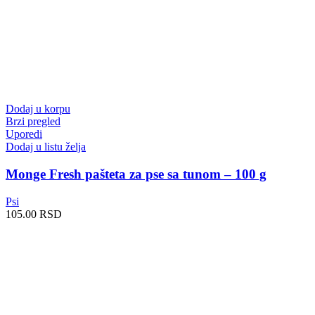
Dodaj u korpu
Brzi pregled
Uporedi
Dodaj u listu želja
Monge Fresh pašteta za pse sa tunom – 100 g
Psi
105.00
RSD