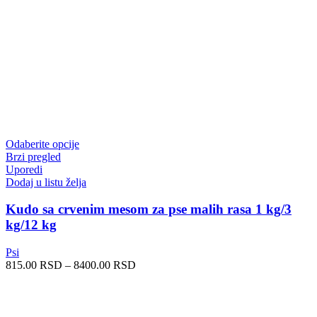
Ovaj
Odaberite opcije
proizvod
Brzi pregled
ima
Uporedi
više
Dodaj u listu želja
varijanti.
Opcije
Kudo sa crvenim mesom za pse malih rasa 1 kg/3
mogu
kg/12 kg
biti
izabrane
Psi
na
Raspon
815.00
RSD
–
8400.00
RSD
stranici
cena:
proizvoda.
od
815.00 RSD
do