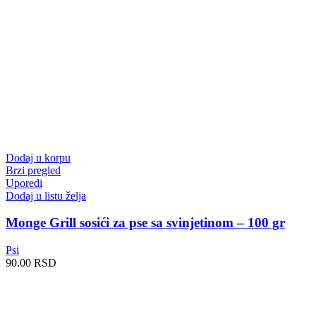
Dodaj u korpu
Brzi pregled
Uporedi
Dodaj u listu želja
Monge Grill sosići za pse sa svinjetinom – 100 gr
Psi
90.00
RSD