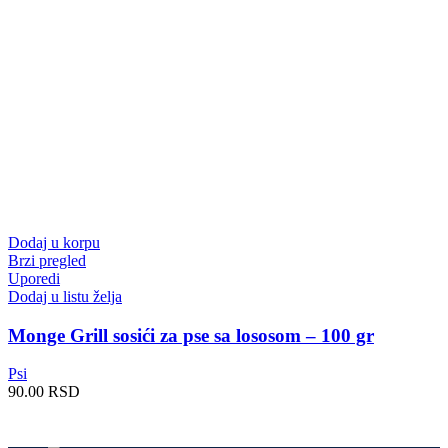
Dodaj u korpu
Brzi pregled
Uporedi
Dodaj u listu želja
Monge Grill sosići za pse sa lososom – 100 gr
Psi
90.00
RSD