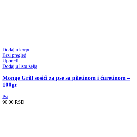
Dodaj u korpu
Brzi pregled
Uporedi
Dodaj u listu želja
Monge Grill sosići za pse sa piletinom i ćuretinom –
100gr
Psi
90.00
RSD