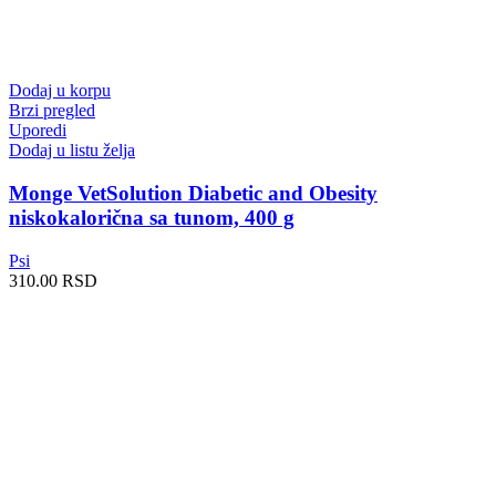
Dodaj u korpu
Brzi pregled
Uporedi
Dodaj u listu želja
Monge VetSolution Diabetic and Obesity
niskokalorična sa tunom, 400 g
Psi
310.00
RSD