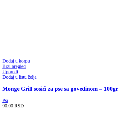
Dodaj u korpu
Brzi pregled
Uporedi
Dodaj u listu želja
Monge Grill sosići za pse sa govedinom – 100gr
Psi
90.00
RSD