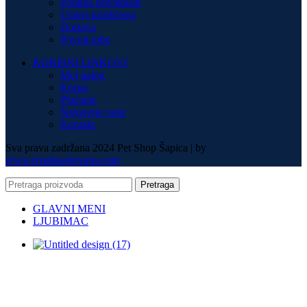
Politika privatnosti
Uslovi korišćenja
Dostava
Povrat robe
KORISNI LINKOVI
Moj nalog
Korpa
Plaćanje
Najnovije vesti
Kontakt
Sva prava zadržana 2024 Pet Shop Šapica | by
www.izradasajtovans.com
Pretraga
GLAVNI MENI
LJUBIMAC