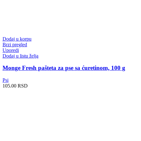
Dodaj u korpu
Brzi pregled
Uporedi
Dodaj u listu želja
Monge Fresh pašteta za pse sa ćuretinom, 100 g
Psi
105.00
RSD