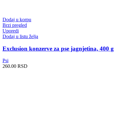
Dodaj u korpu
Brzi pregled
Uporedi
Dodaj u listu želja
Exclusion konzerve za pse jagnjetina, 400 g
Psi
260.00
RSD