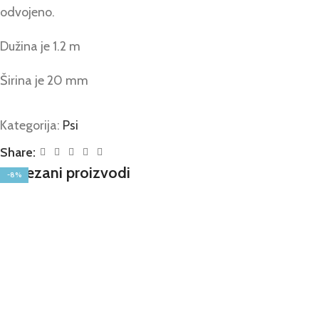
odvojeno.
Dužina je 1.2 m
Širina je 20 mm
Kategorija:
Psi
Share:
Povezani proizvodi
-8%