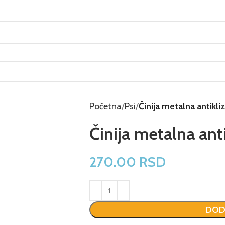
Početna
Psi
Činija metalna antikli
Činija metalna ant
270.00
RSD
DOD