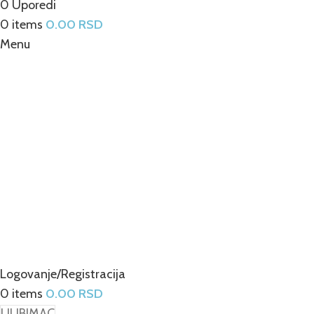
0
Uporedi
0
items
0.00
RSD
Menu
Logovanje/Registracija
0
items
0.00
RSD
LJUBIMAC