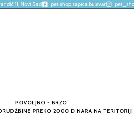
vandić 11, Novi Sad
pet.shop.sapica.bulevar
pet_sho
POVOLJNO - BRZO
ORUDŽBINE PREKO 2000 DINARA NA TERITORIJ