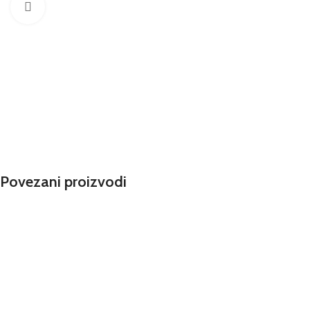
Klknite da uvećate
Povezani proizvodi