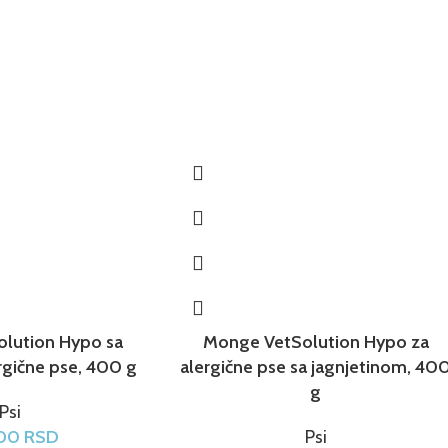
lution Hypo sa
Monge VetSolution Hypo za
rgične pse, 400 g
alergične pse sa jagnjetinom, 40
g
Psi
.00
RSD
Psi