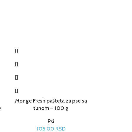
Monge Fresh pašteta za pse sa
Monge Grill s
0
tunom – 100 g
rib
Psi
105.00
RSD
9