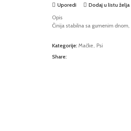
Uporedi
Dodaj u listu želja
Opis
Činija stabilna sa gumenim dnom,
Kategorije:
Mačke
,
Psi
Share: