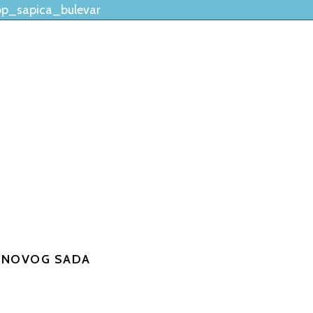
p_sapica_bulevar
I NOVOG SADA