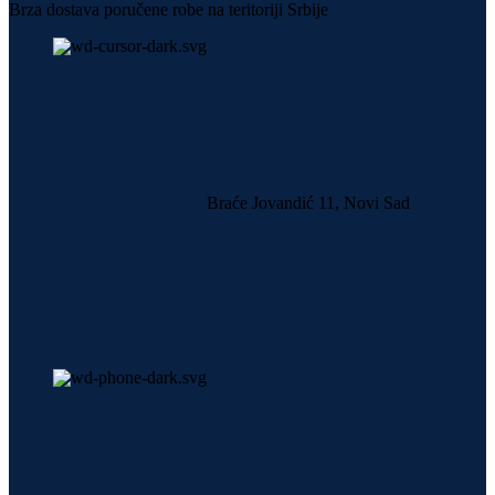
Brza dostava poručene robe na teritoriji Srbije
Braće Jovandić 11, Novi Sad