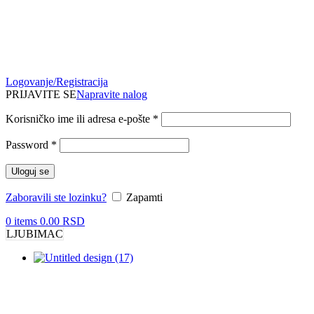
Logovanje/Registracija
PRIJAVITE SE
Napravite nalog
Obavezno
Korisničko ime ili adresa e-pošte
*
Obavezno
Password
*
Uloguj se
Zaboravili ste lozinku?
Zapamti
0
items
0.00
RSD
LJUBIMAC