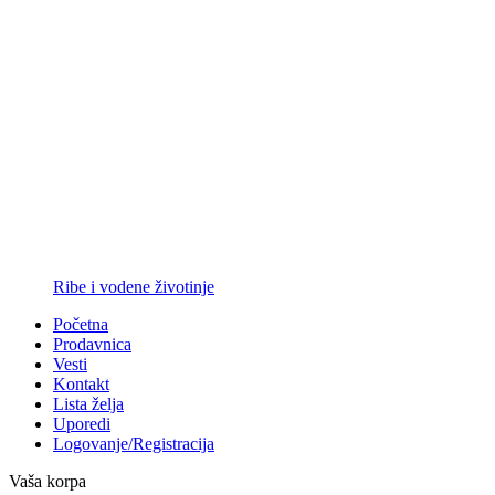
Ribe i vodene životinje
Početna
Prodavnica
Vesti
Kontakt
Lista želja
Uporedi
Logovanje/Registracija
Vaša korpa