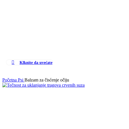
Klknite da uvećate
Početna
Psi
Balzam za čisćenje očiju