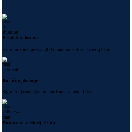
Besplatna dostava
Za porudžbine preko 2000 dinara na teritoriji Novog Sada
Kartično plaćanje
Sigurno plaćanje platnm karticama - banka Intesa
Dostava na teritoriji Srbije