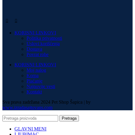
KORISNI LINKOVI
Politika privatnosti
Uslovi korišćenja
Dostava
Povrat robe
KORISNI LINKOVI
Moj nalog
Korpa
Plaćanje
Najnovije vesti
Kontakt
Sva prava zadržana 2024 Pet Shop Šapica | by
www.izradasajtovans.com
Pretraga
GLAVNI MENI
LJUBIMAC