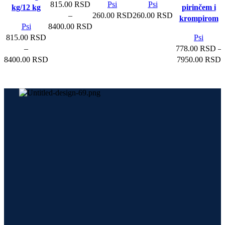
815.00
RSD
Psi
Psi
kg/12 kg
pirinčem i
proizvoda.
–
260.00
RSD
260.00
RSD
krompirom
Raspon
Psi
8400.00
RSD
cena:
815.00
RSD
Psi
od
–
778.00
RSD
–
Raspon
815.00 RSD
R
8400.00
RSD
7950.00
RSD
cena:
do
c
od
8400.00 RSD
o
815.00 RSD
7
do
d
8400.00 RSD
7