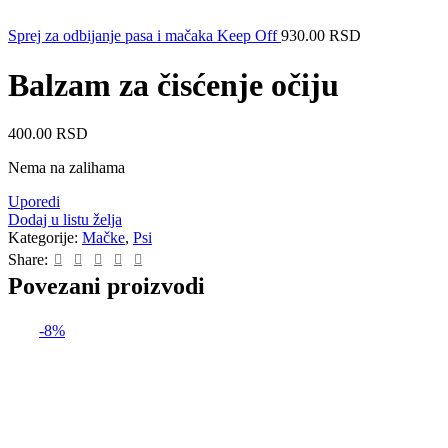
Sprej za odbijanje pasa i mačaka Keep Off
930.00
RSD
Balzam za čisćenje očiju
400.00
RSD
Nema na zalihama
Uporedi
Dodaj u listu želja
Kategorije:
Mačke
,
Psi
Share:
Povezani proizvodi
-8%