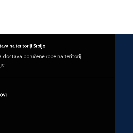
ava na teritoriji Srbije
a dostava poručene robe na teritoriji
ije
KOVI