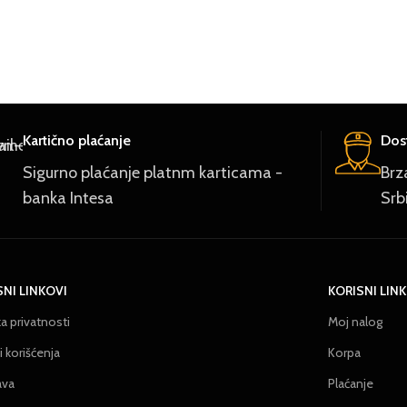
Kartično plaćanje
Dost
Sigurno plaćanje platnm karticama -
Brz
banka Intesa
Srb
SNI LINKOVI
KORISNI LIN
ka privatnosti
Moj nalog
 korišćenja
Korpa
ava
Plaćanje