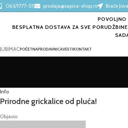
063/1777-511
prodaja@sapica-shop.rs
Braće Jova
POVOLJNO 
BESPLATNA DOSTAVA ZA SVE PORUDŽBINE 
SAD
LJUBIMAC
POČETNA
PRODAVNICA
VESTI
KONTAKT
Info
Prirodne grickalice od pluća!
Objavio