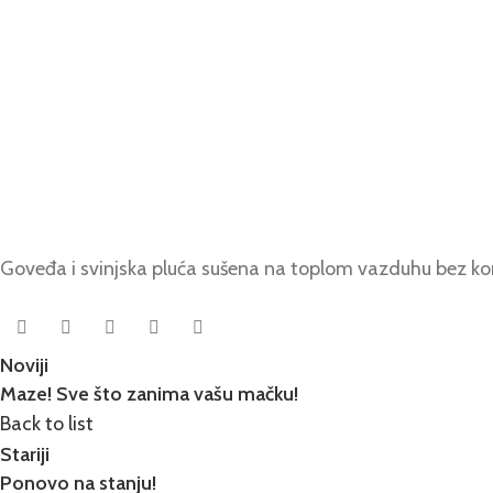
Goveđa i svinjska pluća sušena na toplom vazduhu bez ko
Noviji
Maze! Sve što zanima vašu mačku!
Back to list
Stariji
Ponovo na stanju!