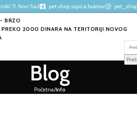
ndić 11, Novi Sad
pet.shop.sapica.bulevar
pet_shop
- BRZO
PREKO 2000 DINARA NA TERITORIJI NOVOG
A
Pret
Blog
Početna
Info