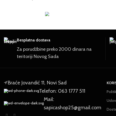
Besplatna dostava
Za porudžbine preko 2000 dinara na
teritoriji Novog Sada
Braće Jovandić 11, Novi Sad
KORI
Telefon: 063 1777 511
Politi
Mail:
Uslovi
sapicashop25@gmail.com
Dost