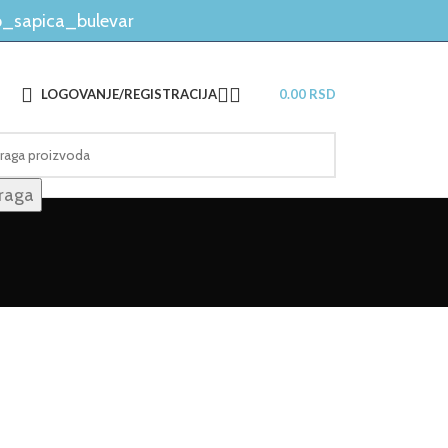
_sapica_bulevar
LOGOVANJE/REGISTRACIJA
0.00
RSD
raga